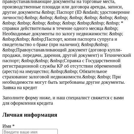
правоустанавливающие документы на торговые места,
производственные площади или договора аренды, записи,
другие документы &nbsp; Паспорт (ID &ndash; удостоверение
личности) &nbsp; &nbsp; &nbsp; &nbsp; &nbsp; &nbsp; &nbsp;
&nbsp; &nbsp; &nbsp; &nbsp; &nbsp; &nbsp;&nbsp; &nbsp; *
справки действительны в течение одного месяца &nbsp;
Необходимые документы по залогу недвижимости: &nbsp;
&nbsp;&nbsp; &nbsp;Паспорт, копия паспорта супруга и
свидетельство о браке (при наличии); &nbsp;&nbsp;
&nbsp;Правоустанавливающий документ (договор купли-
продажи, передачи, дарения, другой документ) и Технический
паспорт; &nbsp;&nbsp; &nbsp;Справка с Государственной
регистрационной службы КР об отсутствии обременений
(ареста) на имущество; &nbsp;&nbsp; Обязательное
страхование залоговой недвижимости.&nbsp; &nbsp; При
необходимости могут быть затребованы другие документы.
Заявка на кредит
Заполните форму ниже, и наш специалист свяжется с вами
для оформления кредита
Личная информация
Имя
*