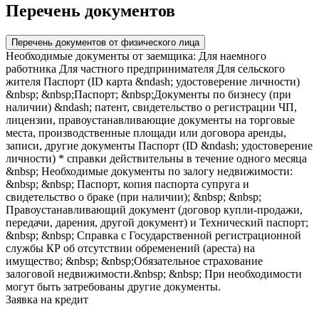
Перечень документов
Перечень документов от физического лица
Необходимые документы от заемщика: Для наемного
работника Для частного предпринимателя Для сельского
жителя Паспорт (ID карта &ndash; удостоверение личности)
&nbsp; &nbsp;Паспорт; &nbsp;Документы по бизнесу (при
наличии) &ndash; патент, свидетельство о регистрации ЧП,
лицензии, правоустанавливающие документы на торговые
места, производственные площади или договора аренды,
записи, другие документы Паспорт (ID &ndash; удостоверение
личности) * справки действительны в течение одного месяца
&nbsp; Необходимые документы по залогу недвижимости:
&nbsp; &nbsp; Паспорт, копия паспорта супруга и
свидетельство о браке (при наличии); &nbsp; &nbsp;
Правоустанавливающий документ (договор купли-продажи,
передачи, дарения, другой документ) и Технический паспорт;
&nbsp; &nbsp; Справка с Государственной регистрационной
службы КР об отсутствии обременений (ареста) на
имущество; &nbsp; &nbsp;Обязательное страхование
залоговой недвижимости.&nbsp; &nbsp; При необходимости
могут быть затребованы другие документы.
Заявка на кредит