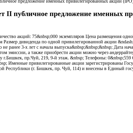
личное предложение именных привилегированных акций (IPO
II публичное предложение именных пр
чество акций: 75&nbsp;000 экземпляров Цена размещения одно
м Размер дивиденда по одной привилегированной акции &ndash; 
 не ранее 3-х лет с начала выпуска&nbsp;&nbsp;&nbsp; Дата нача
ктом эмиссии, а также приобрести акции можно через андерра
.Бишкек, пр.Чуй, 219, 9-й этаж. &nbsp; Телефоны: 0&nbsp;559 61
/ &nbsp; Именные привилегированные акции зарегистрированы Го
Республики (г. Бишкек, пр. Чуй, 114) и внесены в Единый го