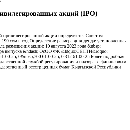
)
ивилегированных акций (IPO)
й привилегированной акции определяется Советом
190 сом в год Определение размера дивиденда: установленная
ла размещения акций: 10 августа 2023 года &nbsp;
йтера выпуска &ndash; ОсОО ФК &ldquo;СЕНТИ&rdquo;
-00-25, 0&nbsp;700 61-00-25, 0 312 61-00-25 Более подробная
сударственной службой регулирования и надзора за финансовым
сударственный реестр ценных бумаг Кыргызской Республики