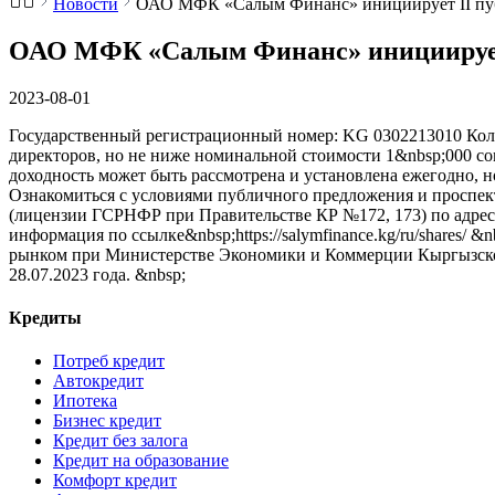
Новости
ОАО МФК «Салым Финанс» инициирует II пуб
ОАО МФК «Салым Финанс» инициирует 
2023-08-01
Государственный регистрационный номер: KG 0302213010 Коли
директоров, но не ниже номинальной стоимости 1&nbsp;000 со
доходность может быть рассмотрена и установлена ежегодно, но
Ознакомиться с условиями публичного предложения и проспе
(лицензии ГСРНФР при Правительстве КР №172, 173) по адресу г
информация по ссылке&nbsp;https://salymfinance.kg/ru/shares
рынком при Министерстве Экономики и Коммерции Кыргызской 
28.07.2023 года. &nbsp;
Кредиты
Потреб кредит
Автокредит
Ипотека
Бизнес кредит
Кредит без залога
Кредит на образование
Комфорт кредит