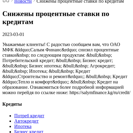
Новости
Снижены процентные ставки по кредитам
Снижены процентные ставки по
кредитам
2023-03-01
Уважаемые клиенты! С радостью сообщаем вам, что ОАО
МФК &ldquo;Салым Финанс&rdquo; снизил процентные
ставки&nbsp; по следующим продуктам: &bull;&nbsp;
Потребительский кредит; &bull;&nbsp; Бизнес кредит;
&bull;&nbsp; Бизнес ипотека; &bull;&nbsp; Агрокредит;
&bull;&nbsp; Ипотека; &bull;&nbsp; Кредит
&ldquo;Строительство и ремонт&rdquo;; &bull;&nbsp; Кредит
&ldquo;Тепло и комфорт&rdquo;; &bull;&nbsp; Кредит на
образование. Ознакомиться более подробной информацией
можно перейдя по ссылке ниже: https://salymfinance.kg/ru/credit/
Кредиты
Потреб кредит
Автокредит
Ипотека
Бизнес кредит