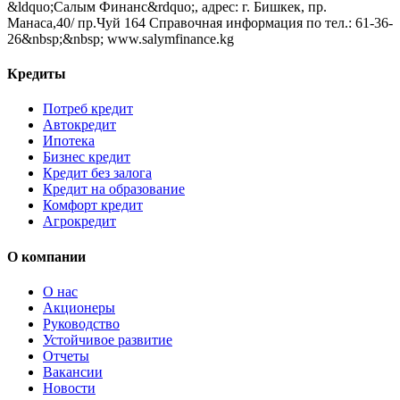
&ldquo;Салым Финанс&rdquo;, адрес: г. Бишкек, пр.
Манаса,40/ пр.Чуй 164 Справочная информация по тел.: 61-36-
26&nbsp;&nbsp; www.salymfinance.kg
Кредиты
Потреб кредит
Автокредит
Ипотека
Бизнес кредит
Кредит без залога
Кредит на образование
Комфорт кредит
Агрокредит
О компании
О нас
Акционеры
Руководство
Устойчивое развитие
Отчеты
Вакансии
Новости