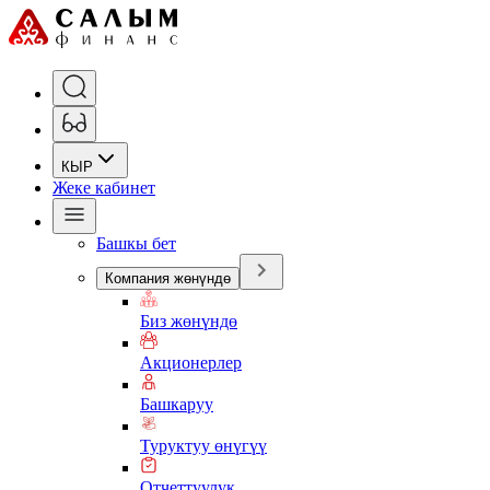
КЫР
Жеке кабинет
Башкы бет
Компания жөнүндө
Биз жөнүндө
Акционерлер
Башкаруу
Туруктуу өнүгүү
Отчеттуулук