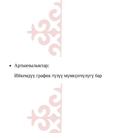
Артыкчылыктар:
Ийкемдүү график түзүү мүмкүнчүлүгү бар