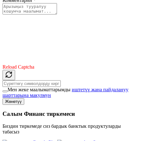
Комментарий
*
Reload Captcha
Мен жеке маалыматтарымды
иштетүү жана пайдалануу
шарттарына макулмун
Жөнөтүү
Салым Финанс тиркемеси
Биздин тиркемеде сиз бардык банктык продуктуларды
табасыз