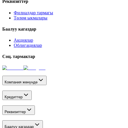
Реквизиттер
Филиалдар тармагы
Төлөм ыкмалары
Баалуу кагаздар
Акциялар
Облигациялар
Соц. тармактар
Компания жөнүндө
Кредиттер
Реквизиттер
Баалуу кагаздар