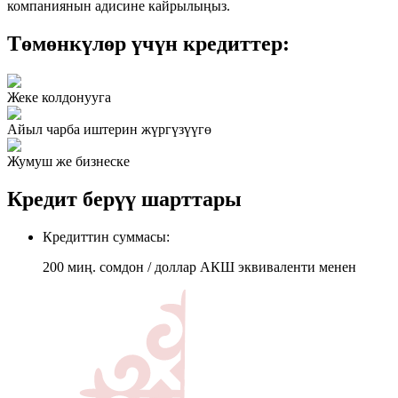
компаниянын адисине кайрылыңыз.
Төмөнкүлөр үчүн кредиттер:
Жеке колдонууга
Айыл чарба иштерин жүргүзүүгө
Жумуш же бизнеске
Кредит берүү шарттары
Кредиттин суммасы:
200 миң. сомдон / доллар АКШ эквиваленти менен