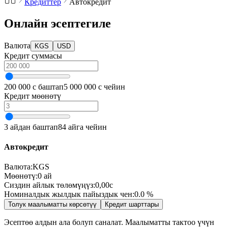
Кредиттер
Автокредит
Онлайн эсептегиле
Валюта
KGS
USD
Кредит суммасы
200 000 с баштап
5 000 000 с чейин
Кредит мөөнөтү
3 айдан баштап
84 айга чейин
Автокредит
Валюта
:
KGS
Мөөнөтү:
0
ай
Сиздин айлык төлөмүңүз:
0,00
с
Номиналдык жылдык пайыздык чен:
0.0
%
Толук маалыматты көрсөтүү
Кредит шарттары
Эсептөө алдын ала болуп саналат. Маалыматты тактоо үчүн