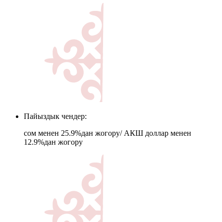
Пайыздык чендер:
сом менен 25.9%дан жогору/ АКШ доллар менен
12.9%дан жогору