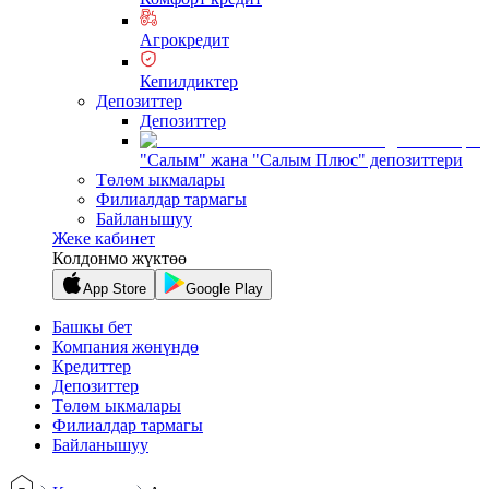
Агрокредит
Кепилдиктер
Депозиттер
Депозиттер
"Салым" жана "Салым Плюс" депозиттери
Төлөм ыкмалары
Филиалдар тармагы
Байланышуу
Жеке кабинет
Колдонмо жүктөө
App Store
Google Play
Башкы бет
Компания жөнүндө
Кредиттер
Депозиттер
Төлөм ыкмалары
Филиалдар тармагы
Байланышуу