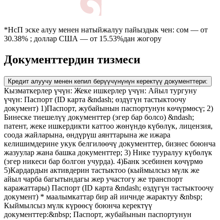
*НсП эске алуу менен натыйжалуу пайыздык чен: сом — от
30.38% ; доллар США — от 15.53%дан жогору
Документтердин тизмеси
Кредит алуучу менен кепил берүүчүнүнүн керектүү документтери:
Кызматкерлер үчүн: Жеке ишкерлер үчүн: Айыл тургуну
үчүн: Паспорт (ID карта &ndash; өздүгүн тастыктоочу
документ) 1)Паспорт, жубайынын паспортунун көчүрмөсү; 2)
Бинеске тиешелүү документтер (эгер бар болсо) &ndash;
патент, жеке ишкердикти каттоо жөнүндө күбөлүк, лицензия,
соода жайларына, өндүрүш аянттарына же ижара
келишимдерине укук белгилөөчү документтер, бизнес боюнча
жазуулар жана башка документтер; 3) Нике тууралуу күбөлүк
(эгер никеси бар болгон учурда). 4)Банк эсебинен көчүрмө
5)Кардардын активдерин тастыктоо (кыймылсыз мүлк же
айыл чарба багытындагы жер участогу же транспорт
каражаттары) Паспорт (ID карта &ndash; өздүгүн тастыктоочу
документ) * маалымкаттар бир ай иичнде жарактуу &nbsp;
Кыймылсыз мүлк күрөөсү боюнча керектүү
документтер:&nbsp; Паспорт, жубайынын паспортунун