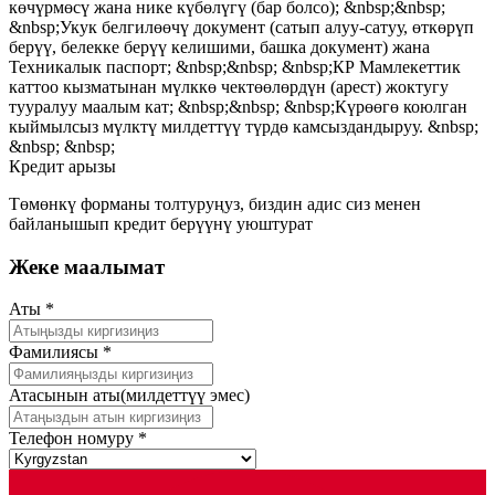
көчүрмөсү жана нике күбөлүгү (бар болсо); &nbsp;&nbsp;
&nbsp;Укук белгилөөчү документ (сатып алуу-сатуу, өткөрүп
берүү, белекке берүү келишими, башка документ) жана
Техникалык паспорт; &nbsp;&nbsp; &nbsp;КР Мамлекеттик
каттоо кызматынан мүлккө чектөөлөрдүн (арест) жоктугу
тууралуу маалым кат; &nbsp;&nbsp; &nbsp;Күрөөгө коюлган
кыймылсыз мүлктү милдеттүү түрдө камсыздандыруу. &nbsp;
&nbsp; &nbsp;
Кредит арызы
Төмөнкү форманы толтуруңуз, биздин адис сиз менен
байланышып кредит берүүнү уюштурат
Жеке маалымат
Аты
*
Фамилиясы
*
Атасынын аты
(милдеттүү эмес)
Телефон номуру
*