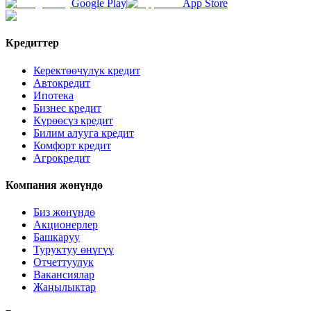
Google Play
App Store
Кредиттер
Керектөөчүлүк кредит
Автокредит
Ипотека
Бизнес кредит
Күрөөсүз кредит
Билим алууга кредит
Комфорт кредит
Агрокредит
Компания жөнүндө
Биз жөнүндө
Акционерлер
Башкаруу
Туруктуу өнүгүү
Отчеттуулук
Вакансиялар
Жаңылыктар