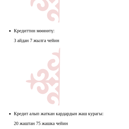
Кредиттин мөөнөтү:
3 айдан 7 жылга чейин
Кредит алып жаткан кардардын жаш курагы:
20 жаштан 75 жашка чейин