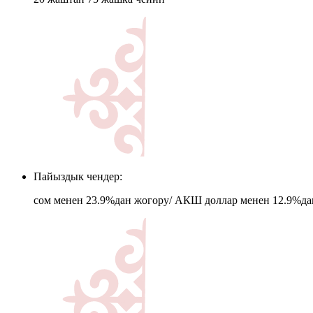
Пайыздык чендер:
сом менен 23.9%дан жогору/ АКШ доллар менен 12.9%да