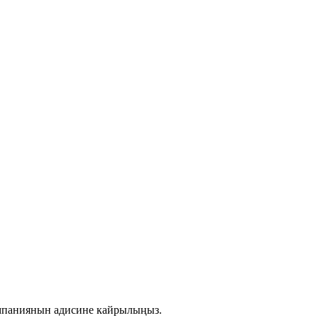
омпаниянын адисине кайрылыңыз.