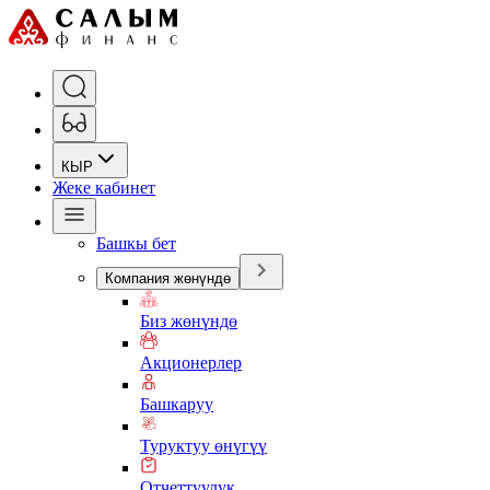
КЫР
Жеке кабинет
Башкы бет
Компания жөнүндө
Биз жөнүндө
Акционерлер
Башкаруу
Туруктуу өнүгүү
Отчеттуулук