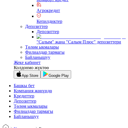
Агрокредит
Кепилдиктер
Депозиттер
Депозиттер
"Салым" жана "Салым Плюс" депозиттери
Төлөм ыкмалары
Филиалдар тармагы
Байланышуу
Жеке кабинет
Колдонмо жүктөө
App Store
Google Play
Башкы бет
Компания жөнүндө
Кредиттер
Депозиттер
Төлөм ыкмалары
Филиалдар тармагы
Байланышуу