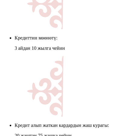
Кредиттин мөөнөтү:
3 айдан 10 жылга чейин
Кредит алып жаткан кардардын жаш курагы:
20 жаштан 75 жашка чейин