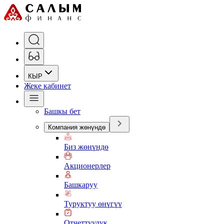
КЫР
Жеке кабинет
Башкы бет
Компания жөнүндө
Биз жөнүндө
Акционерлер
Башкаруу
Туруктуу өнүгүү
Отчеттуулук