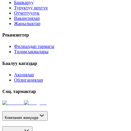
Башкаруу
Туруктуу өнүгүү
Отчеттуулук
Вакансиялар
Жаңылыктар
Реквизиттер
Филиалдар тармагы
Төлөм ыкмалары
Баалуу кагаздар
Акциялар
Облигациялар
Соц. тармактар
Компания жөнүндө