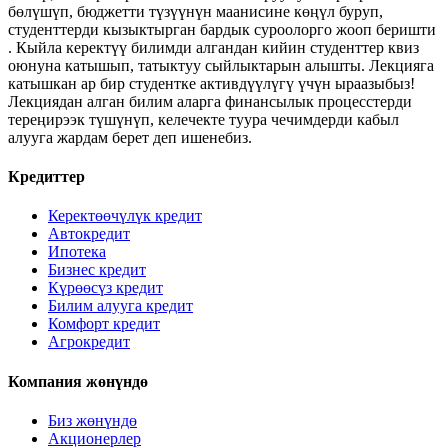
бөлүшүп, бюджетти түзүүнүн маанисине көңүл буруп,
студенттерди кызыктырган бардык суроолорго жооп беришти
. Кыйла керектүү билимди алгандан кийин студенттер квиз
оюнуна катышып, татыктуу сыйлыктарын алышты. Лекцияга
катышкан ар бир студентке активдүүлүгү үчүн ыраазыбыз!
Лекциядан алган билим аларга финансылык процесстерди
тереңирээк түшүнүп, келечекте туура чечимдерди кабыл
алууга жардам берет деп ишенебиз.
Кредиттер
Керектөөчүлүк кредит
Автокредит
Ипотека
Бизнес кредит
Күрөөсүз кредит
Билим алууга кредит
Комфорт кредит
Агрокредит
Компания жөнүндө
Биз жөнүндө
Акционерлер