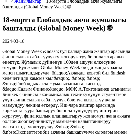
Жаңылыктар
18-мартта Глобалдык акча жумалыгы
башталды (Global Money Week) 🌐
18-мартта Глобалдык акча жумалыгы
башталды (Global Money Week) 🌐
2024-03-18
Global Money Week &ndash; бул балдар жана жаштар арасында
финансылык сабаттуулукту жогорулатуу боюнча эл аралык
өнөктүк. Жумалык дүйнөнүн 100дөн ашуун өлкөсүндө
өтүүдө. Бул жылы Global Money Week бизди жаңы урааны
менен шыктандырууда: &laquo;Акчаңды коргой бил &ndash;
келечегиңди камсыз кыл&raquo;. &nbsp; &nbsp;
&nbsp;Глобалдык акча жумалыгынын алкагында
&laquo;Салым Финанс&raquo; МФК А.Токтоналиев атындагы
Бишкек финансы-экономикалык техникумунун студенттери
үчүн финансылык сабаттуулук боюнча кызыктуу жана
мазмундуу лекция өткөрдү. Иш-чара жаштар арасында
каржыны туура башкаруу боюнча түшүндүрүү иштерин
жүргүзүү, финансылык пландаштыруу жөндөмүн жана акчага
болгон жоопкерчиликтүү мамилени калыптандыруу
максатында уюштурулду. &nbsp; &nbsp;
&nbsp;Эксперттерибиз акчаны башкаруунун сырлары менен