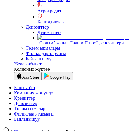
Агрокредит
Кепилдиктер
Депозиттер
Депозиттер
"Салым" жана "Салым Плюс" депозиттери
Төлөм ыкмалары
Филиалдар тармагы
Байланышуу
Жеке кабинет
Колдонмо жүктөө
App Store
Google Play
Башкы бет
Компания жөнүндө
Кредиттер
Депозиттер
Төлөм ыкмалары
Филиалдар тармагы
Байланышуу