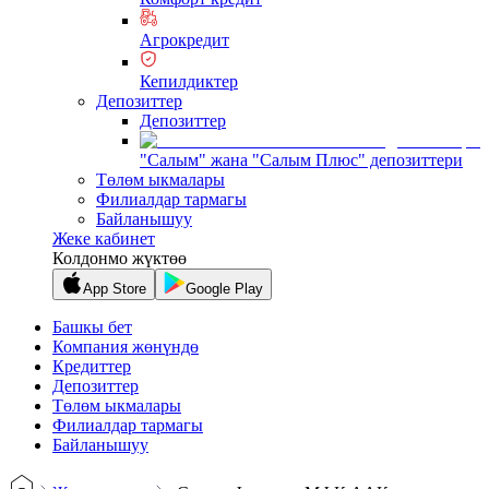
Агрокредит
Кепилдиктер
Депозиттер
Депозиттер
"Салым" жана "Салым Плюс" депозиттери
Төлөм ыкмалары
Филиалдар тармагы
Байланышуу
Жеке кабинет
Колдонмо жүктөө
App Store
Google Play
Башкы бет
Компания жөнүндө
Кредиттер
Депозиттер
Төлөм ыкмалары
Филиалдар тармагы
Байланышуу