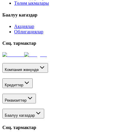
Төлөм ыкмалары
Баалуу кагаздар
Акциялар
Облигациялар
Соц. тармактар
Компания жөнүндө
Кредиттер
Реквизиттер
Баалуу кагаздар
Соц. тармактар