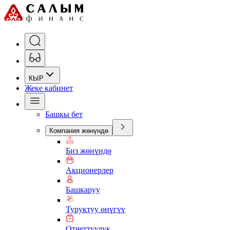
КЫР
Жеке кабинет
Башкы бет
Компания жөнүндө
Биз жөнүндө
Акционерлер
Башкаруу
Туруктуу өнүгүү
Отчеттуулук