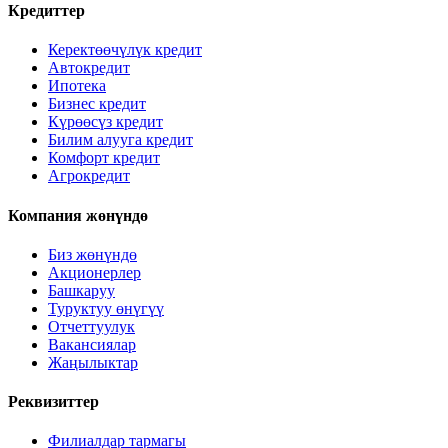
Кредиттер
Керектөөчүлүк кредит
Автокредит
Ипотека
Бизнес кредит
Күрөөсүз кредит
Билим алууга кредит
Комфорт кредит
Агрокредит
Компания жөнүндө
Биз жөнүндө
Акционерлер
Башкаруу
Туруктуу өнүгүү
Отчеттуулук
Вакансиялар
Жаңылыктар
Реквизиттер
Филиалдар тармагы