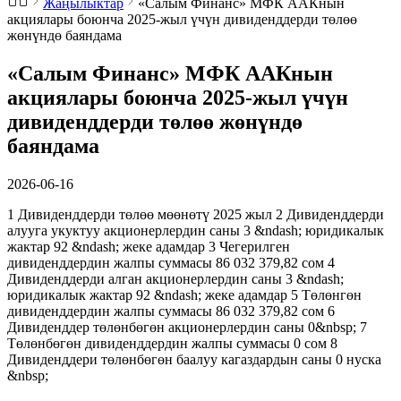
Жаңылыктар
«Салым Финанс» МФК ААКнын
акциялары боюнча 2025-жыл үчүн дивиденддерди төлөө
жөнүндө баяндама
«Салым Финанс» МФК ААКнын
акциялары боюнча 2025-жыл үчүн
дивиденддерди төлөө жөнүндө
баяндама
2026-06-16
1 Дивиденддерди төлөө мөөнөтү 2025 жыл 2 Дивиденддерди
алууга укуктуу акционерлердин саны 3 &ndash; юридикалык
жактар 92 &ndash; жеке адамдар 3 Чегерилген
дивиденддердин жалпы суммасы 86 032 379,82 сом 4
Дивиденддерди алган акционерлердин саны 3 &ndash;
юридикалык жактар 92 &ndash; жеке адамдар 5 Төлөнгөн
дивиденддердин жалпы суммасы 86 032 379,82 сом 6
Дивиденддер төлөнбөгөн акционерлердин саны 0&nbsp; 7
Төлөнбөгөн дивиденддердин жалпы суммасы 0 сом 8
Дивиденддери төлөнбөгөн баалуу кагаздардын саны 0 нуска
&nbsp;