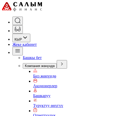
КЫР
Жеке кабинет
Башкы бет
Компания жөнүндө
Биз жөнүндө
Акционерлер
Башкаруу
Туруктуу өнүгүү
Отчеттуулук