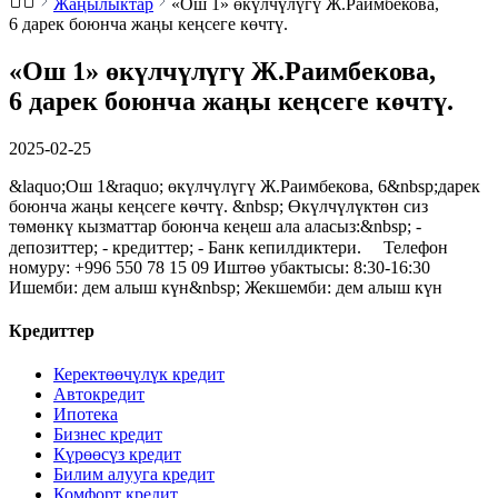
Жаңылыктар
«Ош 1» өкүлчүлүгү Ж.Раимбекова,
6 дарек боюнча жаңы кеңсеге көчтү.
«Ош 1» өкүлчүлүгү Ж.Раимбекова,
6 дарек боюнча жаңы кеңсеге көчтү.
2025-02-25
&laquo;Ош 1&raquo; өкүлчүлүгү Ж.Раимбекова, 6&nbsp;дарек
боюнча жаңы кеңсеге көчтү. &nbsp; Өкүлчүлүктөн сиз
төмөнкү кызматтар боюнча кеңеш ала аласыз:&nbsp; -
депозиттер; - кредиттер; - Банк кепилдиктери. ⠀ Телефон
номуру: +996 550 78 15 09 Иштөө убактысы: 8:30-16:30
Ишемби: дем алыш күн&nbsp; Жекшемби: дем алыш күн
Кредиттер
Керектөөчүлүк кредит
Автокредит
Ипотека
Бизнес кредит
Күрөөсүз кредит
Билим алууга кредит
Комфорт кредит