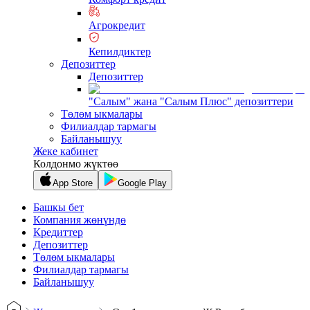
Агрокредит
Кепилдиктер
Депозиттер
Депозиттер
"Салым" жана "Салым Плюс" депозиттери
Төлөм ыкмалары
Филиалдар тармагы
Байланышуу
Жеке кабинет
Колдонмо жүктөө
App Store
Google Play
Башкы бет
Компания жөнүндө
Кредиттер
Депозиттер
Төлөм ыкмалары
Филиалдар тармагы
Байланышуу