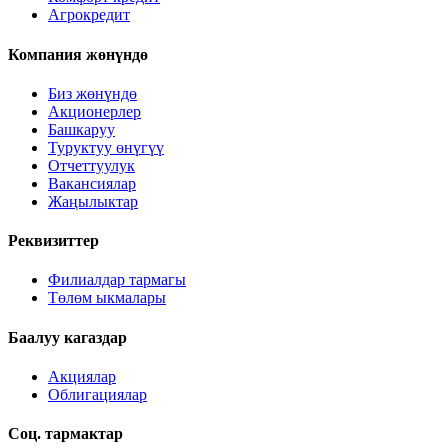
Агрокредит
Компания жөнүндө
Биз жөнүндө
Акционерлер
Башкаруу
Туруктуу өнүгүү
Отчеттуулук
Вакансиялар
Жаңылыктар
Реквизиттер
Филиалдар тармагы
Төлөм ыкмалары
Баалуу кагаздар
Акциялар
Облигациялар
Соц. тармактар